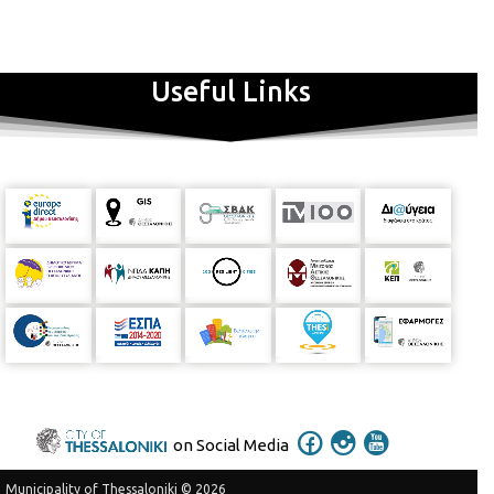
Δημητρίων, αλλά και όλων των φορέων που συμμετέχουν. Ο
συντονισμός της δράσης έγινε από την Αλεξία Ξαφοπούλου,
Εικαστικό | Έφορο Δημοτικής Πινακοθήκης Θεσσαλονίκης και τη
Θάλεια-Μαρία Αλεξάκη, Μουσειολόγο, της Δημοτικής Πινακοθήκης
Useful Links
Θεσσαλονίκης.
η
Πρόγραμμα τριημέρου και συμμετέχοντες φορείς*
1
ημέρα Τετάρτη 16/10
Δημοτική Πινακοθήκη Θεσσαλονίκης – Casa Bianca
Βασ. Όλγας
180 – Θεμ. Σοφούλη, τηλ. 2310 427555 Aut viam inveniam aut faciam,
δηλαδή Ή θα βρούμε το δρόμο ή θα τον φτιάξουμε. | Αφιέρωμα
στον Ιστορικό Τέχνης του Α.Π.Θ. Χάρη Σαββόπουλο | Μια εικαστική
διαδρομή στην κοινή του πορεία με σημαντικούς εικαστικούς.
ΜΙΕΤ Πολιτιστικό Κέντρο Θεσσαλονίκης – Βίλα Καπαντζή
Βασιλίσσης Όλγας 108, τηλ. 2310 295 170 • Οι ένοικοι. Από τη Βίλα
των Καπαντζή στο Πολιτιστικό Κέντρο του ΜΙΕΤ • Το
χρηματοκιβώτιο. Από την ιστορία μιας οικογένειας στην ιστορία μιας
εποχής
Γενί Τζαμί
Αρχαιολογικού Μουσείου 30, τηλ. 2310 857978 A Comet
to bury lovers | Marjano & Denis Kapurani
on Social Media
Institut Français de Thessalonique
Λεωφόρος Στρατού 2Α, τηλ.
2310 821231 Vestiges. Αυτό που μένει και άλλες ιστορίες | Άννα
Municipality of Thessaloniki © 2026