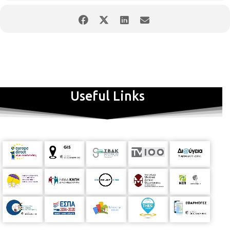
Ο Έρωτας Θεός
(ενορχ. Λάζαρος Τσαβδαρίδης)
Η ωραία Ελένη
(ενορχ. Αντώνης Σουσάμογλου)
Το τραγούδι των Σειρήνων
(ενορχ. Λάζαρος Τσαβδαρίδης)
Θάλασσα Μάγισσα
(ενορχ. Λάζαρος Τσαβδαρίδης)
σε όλους τους τίτλους της
Οδύσσειας
η ποίηση είναι του
Κώστα Καρτελιά.
Ελληνική Αποκριά
σουίτα μπαλέτου για
Useful Links
ορχήστρα
Επιλογές από δημοφιλή τραγούδια του Μίκη
Θεοδωράκη
: (μετ. για συμφωνική ορχήστρα: Αντώνης
Σουσάμογλου, Λάζαρος Τσαβδαρίδης)
Nύχτα Μαγικιά
(στίχοι: Γιάννης Θεοδωράκης, ενορχ. Αντώνης
Σουσάμογλου)
Του Μικρού Βοριά
(στίχοι: Οδυσσέας Ελύτης, ενορχ. Λάζαρος
Τσαβδαρίδης)
Αν θυμηθείς τ’ όνειρό μου
(στίχοι: Νίκος Γκάτσος, (ενορχ.
Αντώνης Σουσάμογλου)
Ξημερώνει
– (στίχοι: Κώστας Τριπολίτης, ενορχ. Αντώνης
Σουσάμογλου)