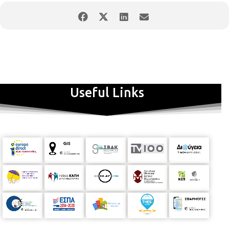
«Κλίμα και κλιματική αλλαγή»
Ο Δρ. Μιχαηλίδης
Κωνσταντίνος του τμήματος Φυσικής Α.Π.Θ. θα παρουσιάσει
ένα εκπαιδευτικό πρόγραμμα που αφορά στο φαινόμενο της
κλιματικής αλλαγής. Στόχος του προγράμματος είναι η
ενημέρωση και ευαισθητοποίηση των μαθητών σε θέματα
περιβαλλοντικής παιδείας και η διαμόρφωση οικολογικής
συνείδησης. Τι ονομάζουμε κλίμα; Πόσο είναι σημαντικό το
κλίμα για τη διατήρηση της ζωής στον πλανήτη μας; Τι είναι
αυτό που ονομάζουμε κλιματική αλλαγή και τι θα μπορούσαμε
Useful Links
να κάνουμε ατομικά ο καθένας για να αλλάξουμε την
κατάσταση;
Παρασκευή 01/11/2024,
ώρα 10:00 – 11:00
και
11:00 – 12:00
«Όταν ο Εγκέλαδος χτυπά…»
Ο διδάκτορας
σεισμολογίας
Οδυσσέας Γαλάνης
του τμήματος Γεωλογίας
του Α.Π.Θ., θα παρουσιάσει ένα εκπαιδευτικό πρόγραμμα που
αφορά στο φαινόμενο του σεισμού μέσω ενός πλούσιου
οπτικοακουστικού υλικού. Μέγεθος, εστία, ένταση, επίκεντρο,
εστιακό βάθος, σεισμική ακολουθία … όροι που
χαρακτηρίζουν πάντα ένα σεισμό. Τι είναι όμως ο σεισμός, πώς
δημιουργείται, ποια είναι τα μέτρα προστασίας που θα πρέπει
να ακολουθήσουμε;
Τετάρτη
13/11/2024
,
ώρα 10:00 – 11:00
και
11:00 - 12:00
«Οι χάρτες στη λογοτεχνία για παιδιά»
Ένα
εκπαιδευτικό πρόγραμμα που πραγματοποιείται σε