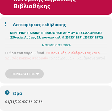
Βιβλιοθήκης
Λεπτομέρειες εκδήλωσης
ΚΕΝΤΡΙΚΗ ΠΑΙΔΙΚΗ ΒΙΒΛΙΟΘΗΚΗ ΔΗΜΟΥ ΘΕΣΣΑΛΟΝΙΚΗΣ
(Εθνικής Αμύνης 27, ισόγειο τηλ. & 2313318591, 2313318572)
ΝΟΕΜΒΡΙΟΣ 2024
Η ώρα του παραμυθιού
«
Ο ποντικός, ο ελέφαντας και ο
χρυσός κόκκος σταριού»
Το πρόγραμμα «…και ζήσανε αυτοί
καλά κι εμείς καλύτερα», έρχεται στη Βιβλιοθήκη, με την
παραμυθού Ροδάνθη Δημητρέση, και μέλη του εργαστηρίου
αφήγησης της Action Art, για να γίνουμε όλοι μια παρέα! Για
ΠΕΡΙΣΣΌΤΕΡΑ
παιδιά από
5 - 7
χρονών. Με προεγγραφή, μέχρι 15 άτομα.
Δηλώνετε συμμετοχή στο:
s.chatzi@thessaloniki.gr
ή
τηλεφωνικά στο 231331 8591.
Πέμπτη
7/11/2024,
ώρα 6.30
Ώρα
μ.μ. – 7.30μ.μ
Εκπαιδευτικά προγράμματα στην Κεντρική Παιδική Βιβλιοθήκη
01/11/2024
07:36
-
07:36
( Απευθύνονται σε σχολικές ομάδες)