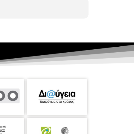
όμων με Αναπηρία και αναδεικνύουν
 Η ΣΟΔΘ συμπράττει με την ομάδα
ον μουσικοθεραπευτή και υποψήφιο
έχει αναλάβει η Ντόρα Ψαλτοπούλου,
, στο Τμήμα Μουσικών Σπουδών, Α.Π.Θ..
κτορος μουσικής σύνθεσης του
ίο ‘’Ο Σωτήρ’’ συστάθηκε από γονείς και
ερισσότερα άπορης ή χαμηλότατης
ιδευτική δράση την Αίθουσα Τελετών.
ολος Λάσχος
Γιάννης Κάστιας
(στίχοι/
παρξης», ενορχήστρωση: Μιχάλης
κου
Μιχάλης Κεφάλας:
«Τρείς Ελληνικοί
ορχήστρας: Ευδοξία Γρηγοριάδου
Samuel
ενορχήστρωση: Δημοσθένης Φωτιάδης
ήστρα
Κωνσταντίνος Χαλιάσας
“Les
 Σπύρος Τζαφέστας
Θεόδωρος
ολίστ: Φάνης Γκιολές Β’ Μέρος
 ορχήστρα Διεύθυνση ορχήστρας: Ευδοξία
ίνη Σαμπάκου
Ευρυπίδης Μπέκος
“Fidem”
ρχήστρα Διεύθυνση ορχήστρας: Έρη
 τον Οκτώβριο του 2015, στο Κέντρο