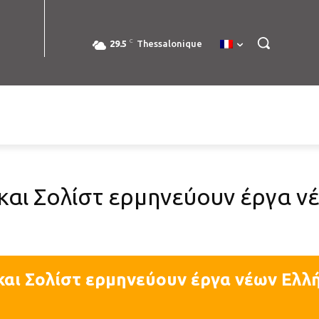
C
29.5
Thessalonique
ί και Σολίστ ερμηνεύουν έργα 
 και Σολίστ ερμηνεύουν έργα νέων Ελλή