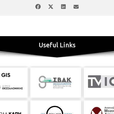
χήστρα, που είναι συνδεδεμένα θεματικά με την Παγκόσμια Ημέρα Ατ
ι κοινωνικό επίπεδο. Την συναυλία θα εισάγει μία σπάνια σύμπραξη.
τος Μουσικοθεραπείας του Κέντρου ΑμεΑ «Ο Σωτήρ» με υπεύθυνο τ
ο Τμήμα Μουσικών Σπουδών, Α.Π.Θ., Απόστολο Λάσχο. Την επιμέλεια 
 Καθηγήτρια στο αντικείμενο «Μουσικοθεραπεία στην Ειδική Αγωγή»
ργων για τη σύμπραξη αυτή, αποτελεί η συμμετοχή του συνθέτη, διδά
ίνου, Μιχάλη Κεφάλα. Το ειδικώς ανεγνωρισμένο φιλανθρωπικό σωματε
αίδευση, περίθαλψη, διανομή και σίτιση σε περίπου 300 άτομα, τα π
Useful Links
ειο Πανεπιστήμιο Θεσσαλονίκης διαθέτει δωρεάν για αυτήν την εκπα
ομάδα ατόμων με αναπηρία
Υπεύθυνος μουσικοθεραπευτής : Απόστ
 Γιάννης Κάστιας, τραγούδι
Απόστολος Λάσχος:
«Μουσική της Συνύ
Κρουστών ‘’ΚΡΟΥΣΤΩΔΟΙ’’ Διεύθυνση ορχήστρας: Αικατερίνη Σαμπά
γούδι Σύμπραξη ΣΟΔΘ με Ομάδα Κρουστών ‘’ΚΡΟΥΣΤΩΔΟΙ’’ Διεύθυνση 
 The Wall”, μουσικό θέμα από την ταινία Spectre – James Bond 007, 
ιεύθυνση ορχήστρας: Έρη Κουρμπαλή
Συνθέσεις για μαρίμπα και ορχ
πα και Ορχήστρα Διεύθυνση ορχήστρας: Ευδοξία Γρηγοριάδου Σολίστ:
α Μαρίμπα και μικρή Ορχήστρα Διεύθυνση ορχήστρας: Έρη Κουρμπαλή Σ
τα άτομα με αναπηρία
Στέλλα Ζιοπούλου
“Σκιές της Λύτρωσης” για
Το Άστρο της Ελπίδας” για ορχήστρα Διεύθυνση ορχήστρας: Αικατερ
: Αικατερίνη Σαμπάκου
Μιράν Τσαλικιάν
“Exceptional People” για ο
Α ΔΗΜΟΥ ΘΕΣΣΑΛΟΝΙΚΗΣ
Ομάδα Κρουστών ‘’ΚΡΟΥΣΤΩΔΟΙ’’
Από