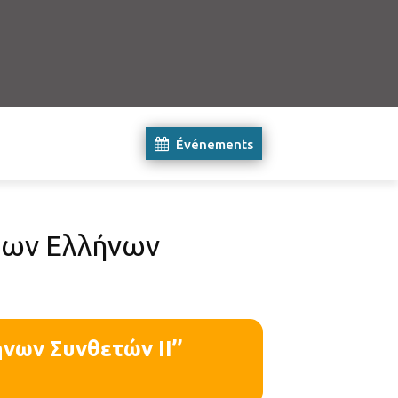
Événements
νέων Ελλήνων
νων Συνθετών ΙΙ’’