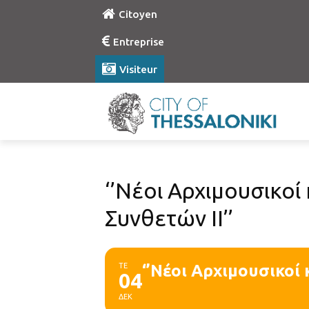
Citoyen
Entreprise
Visiteur
‘’Νέοι Αρχιμουσικο
Συνθετών ΙΙ’’
ΤΕ
‘’Νέοι Αρχιμουσικοί
04
ΔΕΚ