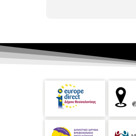
δεύτερο μέρος τέσσερα έργα για ορ
πτυχές της ζωής τους σε ατομικό κα
κρουστών «ΚΡΟΥΣΤΩΔΟΙ» του τμήμα
διδάκτορα στη Μουσικοθεραπεία, στ
Μουσικο-ψυχοθεραπεύτρια, Επίκουρη
Ιδιαίτερη συμβολή με τη σύνθεση έ
Πανεπιστημίου Goldsmiths του Λονδ
κηδεμόνες και προσφέρει ειδική εκπ
εισοδηματικής τάξης. Το Αριστοτέλ
Πρόγραμμα: Α’ Μέρος
Σύμπραξη με 
μουσική)
: «
Ο χωρισμός όταν πονάει»
Κεφάλας Σύμπραξη ΣΟΔΘ με Ομάδα 
Χοροί» Γιάννης Κυλαντωνίδης, τρα
Smith
/James
Naper
:
‘’Writing’s On
Γιάννης Κυλαντωνίδης, τραγούδι Δ
Damoiselles d’ Avignon” για Μαρίμ
Γκουγκουσούδης
“Dialogues II” γι
Συνθέσεις για ορχήστρα με θέμα 
Γρηγοριάδου
Άγγελος Χρηστάκης
“
για ορχήστρα Διεύθυνση ορχήστρας
Κουρμπαλή
ΣΥΜΦΩΝΙΚΗ ΟΡΧΗΣΤΡ