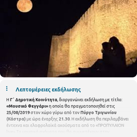
Λεπτομέρειες εκδήλωσης
Η
Γ΄ Δημοτική Κοινότητα
,
διοργανώνει εκδήλωση με τίτλο:
«Μουσικό
Φεγγάρι»
η οποία θα πραγματοποιηθεί στις
25/08/2019
στον χώρο γύρω από τον
Πύργο Τριγωνίου
(Κάστρα)
με ώρα έναρξης
21.30
. Η εκδήλωση θα περιλαμβάνει
έντεχνα και ελαφρολαϊκά ακούσματα από το «ΠΡΟΠΥΛΑΙΟΝ
live» Τα μουσικά σχήματα που θα συμμετέχουν στην