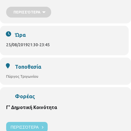
εκδήλωση είναι ευγενική χορηγία της επιχείρησης του κ.
Α.Θεοδωράκη με διακριτικό τίτλο “ΠΡΟΠΥΛΑΙΟΝ”.
ΠΕΡΙΣΣΌΤΕΡΑ
ΕΙΣΟΔΟΣ ΕΛΕΥΘΕΡΗ
Ώρα
25/08/2019
21:30
-
23:45
Τοποθεσία
Πύργος Τριγωνίου
Φορέας
Γ' Δημοτική Κοινότητα
ΠΕΡΙΣΣΌΤΕΡΑ