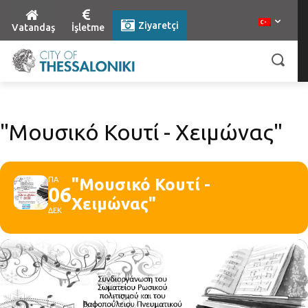
Ziyaretçi
Vatandaş
İşletme
"Μουσικό Κουτί - Χειμώνας"
ΠΑ
"Μουσικό Κουτί -
06
Χειμώνας"
ΔΕΚ