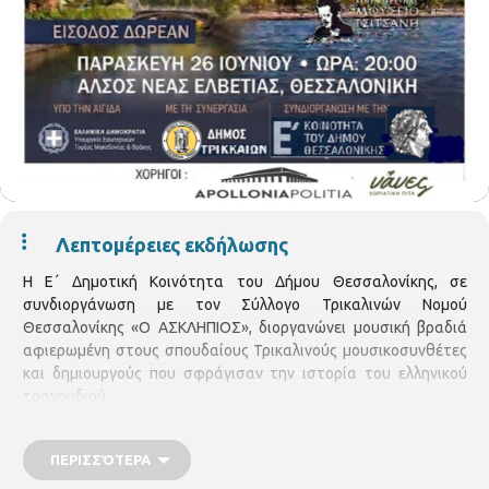
Λεπτομέρειες εκδήλωσης
Η Ε΄ Δημοτική Κοινότητα του Δήμου Θεσσαλονίκης, σε
συνδιοργάνωση με τον Σύλλογο Τρικαλινών Νομού
Θεσσαλονίκης «Ο ΑΣΚΛΗΠΙΟΣ», διοργανώνει μουσική βραδιά
αφιερωμένη στους σπουδαίους Τρικαλινούς μουσικοσυνθέτες
και δημιουργούς που σφράγισαν την ιστορία του ελληνικού
τραγουδιού.
Η εκδήλωση, με τίτλο «Σ’ αναζητώ στη Σαλονίκη ξημερώματα»,
θα πραγματοποιηθεί την
Παρασκευή 26 Ιουνίου, στις
ΠΕΡΙΣΣΌΤΕΡΑ
20:00
,
στο Άλσος της Νέας Ελβετίας.
Στη σκηνή θα βρεθούν κορυφαίοι συντελεστές, οι οποίοι θα