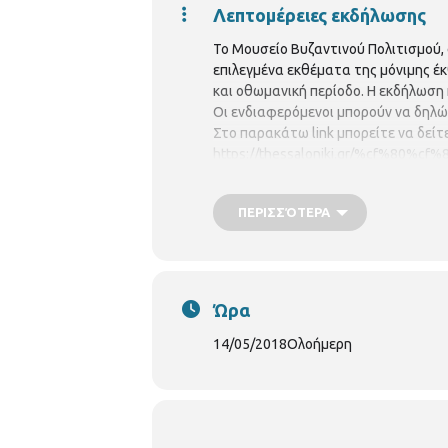
Λεπτομέρειες εκδήλωσης
Το Μουσείο Βυζαντινού Πολιτισμού,
επιλεγμένα εκθέματα της μόνιμης έ
και οθωμανική περίοδο. Η εκδήλωση 
Οι ενδιαφερόμενοι μπορούν να δηλώ
Στο παρακάτω link μπορείτε να δεί
https://thessaloniki.gr/%cf%8
%ce%b3%ce%b9%ce%bf%cf%81%c
%cf%80%ce%bf%ce%bb%cf%85%c
ΠΕΡΙΣΣΌΤΕΡΑ
Ώρα
14/05/2018
Ολοήμερη