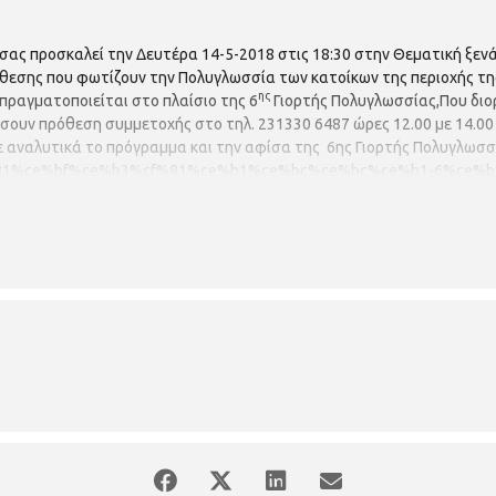
 σας προσκαλεί την Δευτέρα 14-5-2018 στις 18:30 στην Θεματική ξε
κθεσης που φωτίζουν την Πολυγλωσσία των κατοίκων της περιοχής τη
ης
πραγματοποιείται στο πλαίσιο της 6
Γιορτής Πολυγλωσσίας,Που διο
σουν πρόθεση συμμετοχής στο τηλ. 231330 6487 ώρες 12.00 με 14.00 
τε αναλυτικά το πρόγραμμα και την αφίσα της 6ης Γιορτής Πολυγλωσσ
0%cf%81%ce%bf%ce%b3%cf%81%ce%b1%ce%bc%ce%bc%ce%b1-6%ce%b
f%84%ce%b7%cf%83-
e%b3%ce%bb%cf%89%cf%83%cf%83%ce%b9%ce%b1%cf%83/