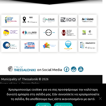
on Social Media
Municipality of Thessaloniki © 2026
Privacy Policy
Terms of Use
Χρησιμοποιούμε cookies για να σας προσφέρουμε την καλύτερη
Telephone Catalog
δυνατή εμπειρία στη σελίδα μας. Εάν συνεχίσετε να χρησιμοποιείτε
Developed by
MyCompany Projects
τη σελίδα, θα υποθέσουμε πως είστε ικανοποιημένοι με αυτό.