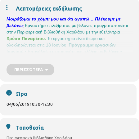
Λεπτομέρειες εκδήλωσης
Μοιράζομαι το χόμπι μου και ότι αγαπώ… Πλέκουμε με
βελόνες
Εργαστήριο πλεξίματος με βελόνες πραγματοποιείται
στην Περιφερειακή Βιβλιοθήκη Χαριλάου με την εθελόντρια
Χρύσα Παναρέτου.
Το εργαστήριο είναι δίωρο και
ολοκληρώνεται στις 18 Ιουνίου.
Πρόγραμμα εργασιών
Ιουνίου:
• Επανάληψη στις κυριότερες πλέξεις με βελόνες
•
Επανάληψη για την συναρμολόγηση του πλεκτού
• Έξυπνα τρυκ
και καλοκαιρινά project
Για όσες κυρίες συμμετέχουν. Δεν
ΠΕΡΙΣΣΌΤΕΡΑ
υπάρχουν διαθέσιμες θέσεις
Περιφερειακή Βιβλιοθήκη
Χαριλάου
Νικάνορος 3, Τηλ. 2310 324666
E mail:
bibxarilaou@hotmail.gr
Ώρα
04/06/2019
10:30
-
12:30
Τοποθεσία
Περιφερειακή Βιβλιοθήκη Χαριλάου