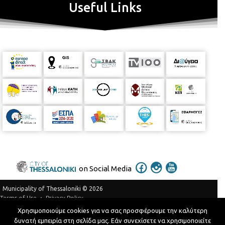
Useful Links
on Social Media
Municipality of Thessaloniki © 2026
Privacy Policy
Terms of Use
Χρησιμοποιούμε cookies για να σας προσφέρουμε την καλύτερη
Telephone Catalog
δυνατή εμπειρία στη σελίδα μας. Εάν συνεχίσετε να χρησιμοποιείτε