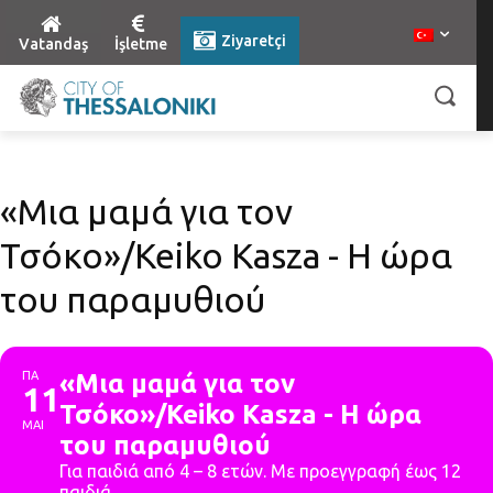
Ziyaretçi
Vatandaş
İşletme
«Μια μαμά για τον
Τσόκο»/Keiko Kasza - Η ώρα
του παραμυθιού
ΠΑ
«Μια μαμά για τον
11
Τσόκο»/Keiko Kasza - Η ώρα
ΜΑΙ
του παραμυθιού
Για παιδιά από 4 – 8 ετών. Με προεγγραφή έως 12
παιδιά.