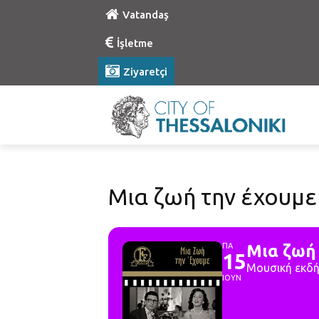
Vatandaş
İşletme
Ziyaretçi
Μια ζωή την έχουμε 
ΠΑ
Μια ζωή 
15
Μουσική εκδ
ΙΟΥΝ