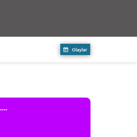
Olaylar
...