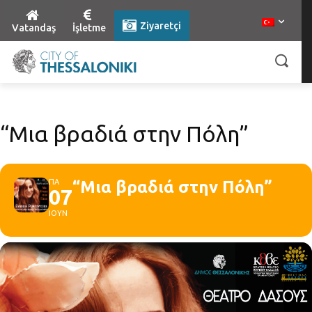
Ziyaretçi
Vatandaş
İşletme
“Μια βραδιά στην Πόλη”
ΠΑ
“Μια βραδιά στην Πόλη”
07
ΙΟΥΝ