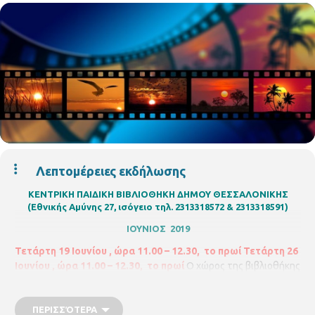
Λεπτομέρειες εκδήλωσης
ΚΕΝΤΡΙΚΗ ΠΑΙΔΙΚΗ ΒΙΒΛΙΟΘΗΚΗ ΔΗΜΟΥ ΘΕΣΣΑΛΟΝΙΚΗΣ
(Εθνικής Αμύνης 27, ισόγειο τηλ. 2313318572 & 2313318591)
ΙΟΥΝΙΟΣ 2019
Τετάρτη 19 Ιουνίου , ώρα 11.00 – 12.30, το πρωί
Τετάρτη 26
Ιουνίου , ώρα 11.00 – 12.30, το πρωί
Ο χώρος της βιβλιοθήκης
μετατρέπεται σε
κινηματογράφο.
Ελάτε να
παρακολουθήσουμε ένα εκπαιδευτικό ντοκιμαντέρ ή μια
αγαπημένη ταινία κινουμένων σχεδίων. Για παιδιά 5– 12 χρονών
ΠΕΡΙΣΣΌΤΕΡΑ