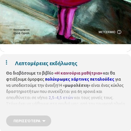
Λεπτομέρειες εκδήλωσης
Θα διαβάσουμε το βιβλίο
«Η καινούρια μαθήτρια»
και θα
φτιάξουμε όμορφες
πολύχρωμες χάρτινες πεταλούδες
για
να υποδεχτούμε την άνοιξη! Η «
μωρολέσχη
» είναι ένας κύκλος
δραστηριοτήτων που συνεχίζεται για 6η χρονιά και
απευθύνεται σε νήπια
2,5-4,5 ετών
και τους γονείς τους.
Στόχο έχει να μάθουμε στα παιδιά μας, από την τρυφερή ηλικία
να αγαπούν το βιβλίο και το διάβασμα και να χρησιμοποιούν το
χώρο της βιβλιοθήκης. Η δράση περιλαμβάνει αφήγηση
ΠΕΡΙΣΣΌΤΕΡΑ
παραμυθιού και μία μικρή κατασκευή όπου οι γονείς
συμμετέχουν ενεργά Με τη βιβλιοθηκονόμο
Άννα Καλαιτζίδου