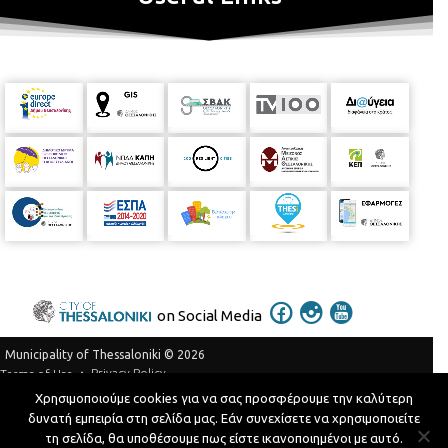
on Social Media
Municipality of Thessaloniki © 2026
Privacy Policy
Terms of Use
Χρησιμοποιούμε cookies για να σας προσφέρουμε την καλύτερη
Telephone Catalog
δυνατή εμπειρία στη σελίδα μας. Εάν συνεχίσετε να χρησιμοποιείτε
Developed by
MyCompany Projects
τη σελίδα, θα υποθέσουμε πως είστε ικανοποιημένοι με αυτό.