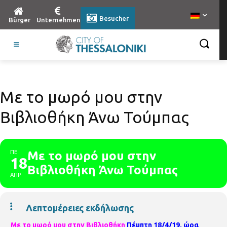
Besucher
Bürger
Unternehmen
Με το μωρό μου στην
Βιβλιοθήκη Άνω Τούμπας
ΠΕ
Με το μωρό μου στην
18
Βιβλιοθήκη Άνω Τούμπας
ΑΠΡ
Λεπτομέρειες εκδήλωσης
Με το μωρό μου στην Βιβλιοθήκη
Πέμπτη
1
8
/
4
/19
, ώρα