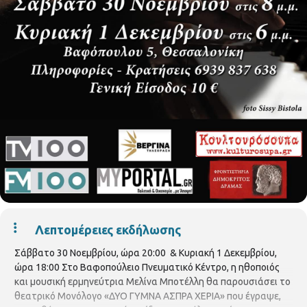
Λεπτομέρειες εκδήλωσης
Σάββατο 30 Νοεμβρίου, ώρα 20:00 & Κυριακή 1 Δεκεμβρίου,
ώρα 18:00 Στο Βαφοπούλειο Πνευματικό Κέντρο, η ηθοποιός
και μουσική ερμηνεύτρια Μελίνα Μποτέλλη θα παρουσιάσει το
θεατρικό Μονόλογο «ΔΥΟ ΓΥΜΝΑ ΑΣΠΡΑ ΧΕΡΙΑ» που έγραψε,