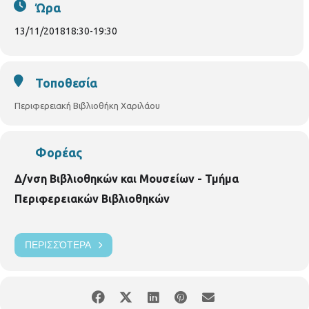
ενώ θα υπάρξει λίστα αναμονής σε περίπτωση υπεράριθμων
Ώρα
εγγραφών.
Περιφερειακή Βιβλιοθήκη Χαριλάου
Νικάνορος 3,
Τηλ. 2310 324666
E mail: bibxarilaou@hotmail.gr
13/11/2018
18:30
-
19:30
Τοποθεσία
Περιφερειακή Βιβλιοθήκη Χαριλάου
Φορέας
Δ/νση Βιβλιοθηκών και Μουσείων - Τμήμα
Περιφερειακών Βιβλιοθηκών
ΠΕΡΙΣΣΌΤΕΡΑ