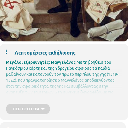
Λεπτομέρειες εκδήλωσης
Μεγάλοι εξερευνητές: Μαγγελάνος
Με τη βοήθεια του
Παγκόσμιου χάρτη και της Υδρογείου σφαίρας τα παιδιά
μαθαίνουν και κατανοούν τον πρώτο περίπλου της γης (1519-
1522), που πραγματοποίησε ο Μαγγελάνος αποδεικνύοντας
έτσι την σφαιρικότητα της γης και συμβάλλοντας στην
ανάπτυξη των επιστημών.
Στη συνέχεια ζωγραφίζουμε τις
φυλές της γης γύρω από τη γη.
Το πρόγραμμα σχεδιάζουν και
υλοποιούν η φιλόλογος
Ελένη Κοϊδάκη
και η εκπαιδευτικός
ΠΕΡΙΣΣΌΤΕΡΑ
Μαγδαληνή Μπανάβα
Για παιδιά από 6 ετών
Η συμμετοχή
είναι
δωρεάν, αλλά απαιτείται προεγγραφή.
Οι θέσεις είναι
περιορισμένες και θα τηρηθεί απόλυτη σειρά προτεραιότητας,