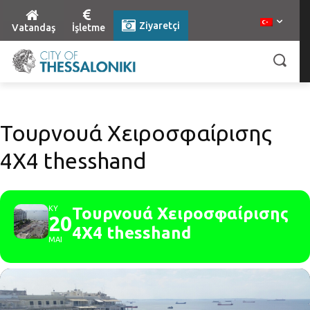
Ziyaretçi
Vatandaş
İşletme
Τουρνουά Χειροσφαίρισης
4Χ4 thesshand
ΚΥ
Τουρνουά Χειροσφαίρισης
20
4Χ4 thesshand
ΜΑΙ