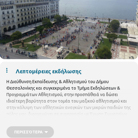
Λεπτομέρειες εκδήλωσης
Η Διεύθυνση Εκπαίδευσης & Αθλητισμού του Δήμου
Θεσσαλονίκης και συγκεκριμένα το Τμήμα Εκδηλώσεων &
Προγραμμάτων Αθλητισμού, στην προσπάθειά να δώσει
ιδιαίτερη βαρύτητα στον τομέα του μαζικού αθλητισμού και
στην κάλυψη των αθλητικών αναγκών των μικρών παιδιών της
πόλης μας, διοργανώνει σε συνεργασία με Ένωση Σωματείων
Χειροσφαίρισης Θεσσαλονίκης (Ε.Σ.Χ.Θ.) και την Ομοσπονδία
Χειροσφαίρισης Ελλάδας (Ο.Χ.Ε.), τουρνουά Χειροσφαίρισης
ΠΕΡΙΣΣΌΤΕΡΑ
4χ4 - thesshand. Το τουρνουά χειροσφαίρισης–thesshand είναι