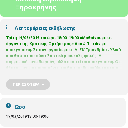
Ξηροκρήνης
Λεπτομέρειες εκδήλωσης
Τρίτη 19/03/2019 και ώρα 18:00-19:00
«Μαθαίνουμε τα
όργανα της Κρατικής Ορχήστρας»
Από 4-7 ετών με
προεγγραφή.
Σε συνεργασία με το Δ ΙΕΚ Τριανδρίας.
Υλικά
που θα χρειαστούν: πλαστικό μπουκάλι, φακές.
Η
συμμετοχή είναι δωρεάν, αλλά απαιτείται προεγγραφή. Οι
θέσεις είναι
περιορισμένες και θα τηρηθεί απόλυτη σειρά
προτεραιότητας, ενώ θα υπάρξει
λίστα αναμονής σε
περίπτωση υπεράριθμων εγγραφών.
ΠΑΙΔΙΚΗ ΒΙΒΛΙΟΘΗΚΗ
ΠΕΡΙΣΣΌΤΕΡΑ
ΞΗΡΟΚΡΗΝΗΣ
Γρ. Κολωνιάρη 23
Τ.κ.54629
Τηλ.2310514780
p.vivlio.xirokrinis@thessaloniki.gr
https://www.facebook.com/pbibjir
Ώρα
19/03/2019
18:00
-
19:00