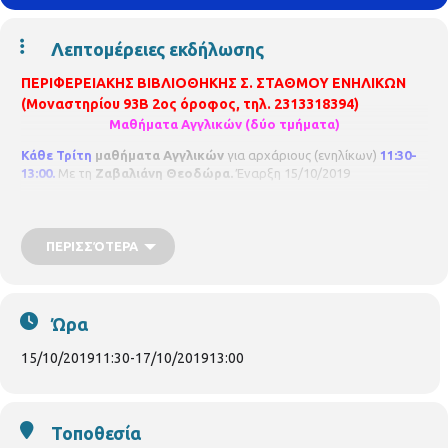
Λεπτομέρειες εκδήλωσης
ΠΕΡΙΦΕΡΕΙΑΚΗΣ ΒΙΒΛΙΟΘΗΚΗΣ
Σ. ΣΤΑΘΜΟΥ ΕΝΗΛΙΚΩΝ
(Μοναστηρίου 93Β 2ος όροφος, τηλ. 2313318394)
Μαθήματα Αγγλικών (δύο τμήματα)
Κάθε Τρίτη
μαθήματα Αγγλικών
για αρχάριους (ενηλίκων)
11:30-
13:00.
Με τη
Ζαβαλιάνη Θεοδώρα.
Έναρξη 15/10/2019
Κάθε
Πέμπτη
μαθήματα Αγγλικών
για προχωρημένους (ενηλίκων)
11:30-13:00
.
Με τη
Ζαβαλιάνη Θεοδώρα.
Έναρξη 17/10/2019
ΠΕΡΙΣΣΌΤΕΡΑ
Ώρα
15/10/2019
11:30
-
17/10/2019
13:00
Τοποθεσία