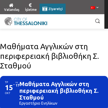
Ziyaretçi
Vatandaş
İşletme
Μαθήματα Αγγλικών στη
περιφερειακή βιβλιοθήκη Σ.
Σταθμού
ΤΡ
Μαθήματα Αγγλικών στη
ΠΕ
15
17
περιφερειακή βιβλιοθήκη Σ.
ΟΚΤ
Σταθμού
Εργαστήριο Ενηλίκων