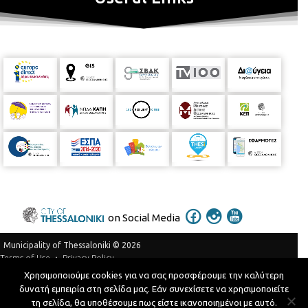
on Social Media
Municipality of Thessaloniki © 2026
Privacy Policy
Terms of Use
Χρησιμοποιούμε cookies για να σας προσφέρουμε την καλύτερη
Telephone Catalog
δυνατή εμπειρία στη σελίδα μας. Εάν συνεχίσετε να χρησιμοποιείτε
Developed by
MyCompany Projects
τη σελίδα, θα υποθέσουμε πως είστε ικανοποιημένοι με αυτό.