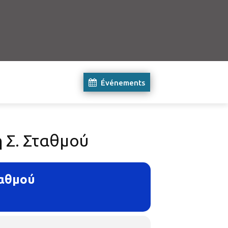
Événements
 Σ. Σταθμού
ταθμού