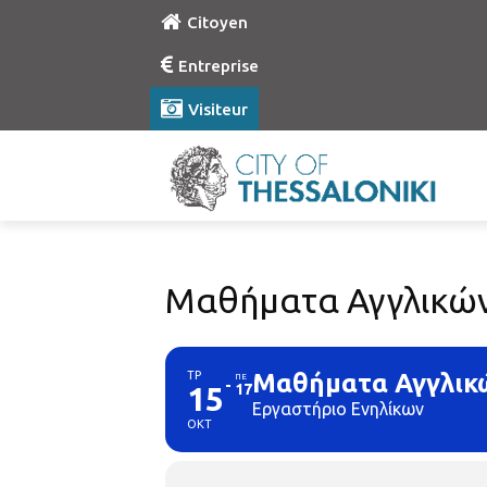
Citoyen
Entreprise
Visiteur
Μαθήματα Αγγλικών 
ΤΡ
Μαθήματα Αγγλικώ
ΠΕ
15
17
Εργαστήριο Ενηλίκων
ΟΚΤ