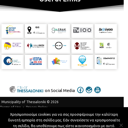
on Social Media
Municipality of Thessaloniki © 2026
Privacy Policy
Terms of Use
Χρησιμοποιούμε cookies για να σας προσφέρουμε την καλύτερη
Telephone Catalog
δυνατή εμπειρία στη σελίδα μας. Εάν συνεχίσετε να χρησιμοποιείτε
Developed by
MyCompany Projects
τη σελίδα, θα υποθέσουμε πως είστε ικανοποιημένοι με αυτό.