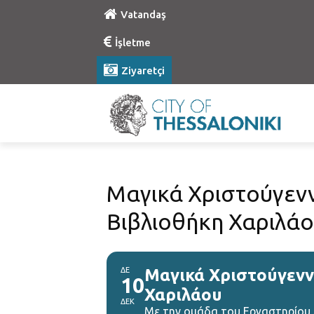
Vatandaş
İşletme
Ziyaretçi
Μαγικά Χριστούγεν
Βιβλιοθήκη Χαριλά
ΔΕ
Μαγικά Χριστούγενν
10
Χαριλάου
ΔΕΚ
Με την ομάδα του Εργαστηρίου 