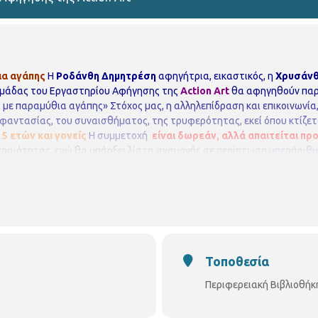
ια αγάπης
Η
Ροδάνθη
Δημητρέση
αφηγήτρια, εικαστικός, η
Χρυσάν
 ομάδας του Εργαστηρίου Αφήγησης της
Action
Art
θα αφηγηθούν παρα
 με παραμύθια αγάπης»
Στόχος μας, η αλληλεπίδραση και επικοινωνί
φαντασίας, του συναισθήματος, της τρυφερότητας, εκεί όπου κτίζετ
 5 ετών και γονείς
Η συμμετοχή
είναι δωρεάν, αλλά απαιτείται π
εραιότητας, ενώ θα υπάρξει λίστα αναμονής σε περίπτωση υπεράριθ
4666
E mail: bibxarilaou@hotmail.gr
https://thessaloniki.gr/locations/βι
vivliothikixarilaou?ref=hl
Τοποθεσία
Περιφερειακή Βιβλιοθήκ