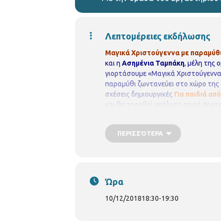
Λεπτομέρειες εκδήλωσης
Μαγικά Χριστούγεννα με παραμύθ
και η
Ασημένια
Ταμπάκη
, μέλη της
γιορτάσουμε «Μαγικά Χριστούγεννα
παραμύθι ζωντανεύει στο χώρο της 
σχέσεις δημιουργικές
Για παιδιά από
και θα τηρηθεί απόλυτη σειρά προτ
Χαριλάου
Νικάνορος 3, Τηλ. 2310 32
https://www.facebook.com/perifereiaki
ΠΕΡΙΣΣΌΤΕΡΑ
Ώρα
10/12/2018
18:30
-
19:30