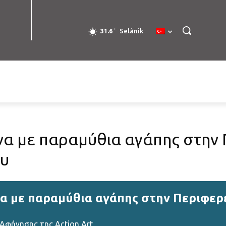
C
31.6
Selânik
να με παραμύθια αγάπης στην
ου
α με παραμύθια αγάπης στην Περιφερ
Αφήγησης της Action Art