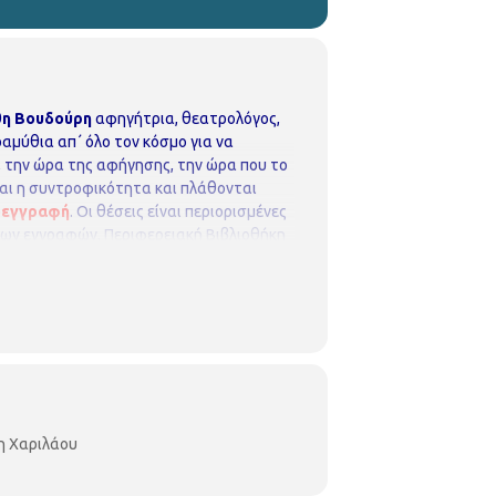
θη
Βουδούρη
αφηγήτρια, θεατρολόγος,
μύθια απ΄ όλο τον κόσμο για να
α, την ώρα της αφήγησης, την ώρα που το
αι η συντροφικότητα και πλάθονται
ροεγγραφή
. Οι θέσεις είναι περιορισμένες
μων εγγραφών.
Περιφερειακή Βιβλιοθήκη
βλιοθήκη-χαριλάου/
Fan page Facebook:
η Χαριλάου