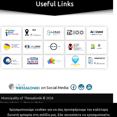
Useful Links
on Social Media
Municipality of Thessaloniki © 2026
Privacy Policy
Terms of Use
Χρησιμοποιούμε cookies για να σας προσφέρουμε την καλύτερη
Telephone Catalog
δυνατή εμπειρία στη σελίδα μας. Εάν συνεχίσετε να χρησιμοποιείτε