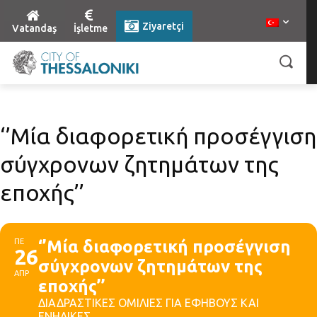
Ziyaretçi
Vatandaş
İşletme
‘’Μία διαφορετική προσέγγιση
σύγχρονων ζητημάτων της
εποχής’’
ΠΕ
‘’Μία διαφορετική προσέγγιση
26
σύγχρονων ζητημάτων της
ΑΠΡ
εποχής’’
ΔΙΑΔΡΑΣΤΙΚΕΣ ΟΜΙΛΙΕΣ ΓΙΑ ΕΦΗΒΟΥΣ ΚΑΙ
ΕΝΗΛΙΚΕΣ