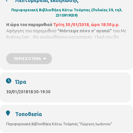
Περιφερειακή Βιβλιοθήκη Κάτω Τούμπας
(Πυλαίας 59, τηλ.
2310919039)
H ώρα του παραμυθιού
Τρίτη 30 /01/2018, ώρα 18:30 μ.μ.
Αφήγηση του παραμυθιού
“Μάντεψε πόσο σ' αγαπώ”
του Mc
Bratney,Sam . Θα ακολουθήσουν κατασκευές. Υλικά που θα
χρειαστούν: Χαρτόνι σε χρώμα καφέ και κόλλα stick. Με την
εκπαιδευτικό
Ξανθίππη Κηπουρίδου.
Για παιδιά από 5 – 9 ετών.
Με προεγγραφή έως 15 παιδιά.
ΠΕΡΙΣΣΌΤΕΡΑ
Ώρα
30/01/2018
18:30
-
19:30
Τοποθεσία
Περιφερειακή Βιβλιοθήκη Κάτω Τούμπας "Γιώργος Ιωάννου"