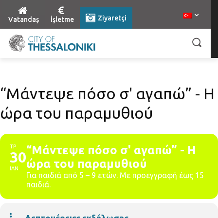
Ziyaretçi
Vatandaş
İşletme
“Μάντεψε πόσο σ' αγαπώ” - H
ώρα του παραμυθιού
ΤΡ
“Μάντεψε πόσο σ' αγαπώ” - H
30
ώρα του παραμυθιού
ΙΑΝ
Για παιδιά από 5 – 9 ετών. Με προεγγραφή έως 15
παιδιά.
Λεπτομέρειες εκδήλωσης