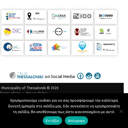
on Social Media
Municipality of Thessaloniki © 2026
Privacy Policy
Terms of Use
Χρησιμοποιούμε cookies για να σας προσφέρουμε την καλύτερη
Telephone Catalog
δυνατή εμπειρία στη σελίδα μας. Εάν συνεχίσετε να χρησιμοποιείτε
Developed by
MyCompany Projects
τη σελίδα, θα υποθέσουμε πως είστε ικανοποιημένοι με αυτό.
Εντάξει
Απόρριψη