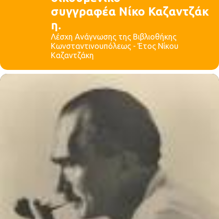
συγγραφέα Νίκο Καζαντζάκ
η.
Λέσχη Ανάγνωσης της Βιβλιοθήκης
Κωνσταντινουπόλεως - Έτος Νίκου
Καζαντζάκη