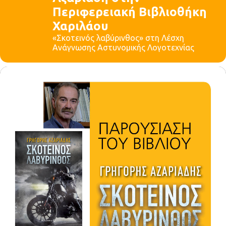
Περιφερειακή Βιβλιοθήκη
Χαριλάου
«Σκοτεινός λαβύρινθος» στη Λέσχη
Ανάγνωσης Αστυνομικής Λογοτεχνίας