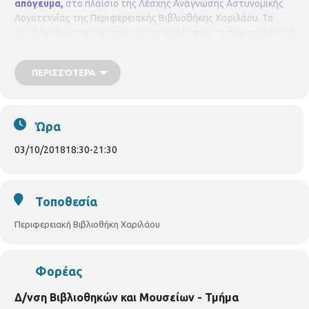
απόγευμα,
στο πλαίσιο της Λέσχης Ανάγνωσης Αστυνομικής
Λογοτεχνίας της Περιφερειακής Βιβλιοθήκης Χαριλάου.
Το
κοινό θα έχει την ευκαιρία να συνομιλήσει με το συγγραφέα για
το συγγραφικό του έργο και το νέο του βιβλίο
«Σκοτεινός
λαβύρινθος»
από τις εκδόσεις Μεταίχμιο.
Την εκδήλωση θα
ΠΕΡΙΣΣΌΤΕΡΑ
συντονίσει η
Αγγελική Φατίση
Η είσοδος είναι ελεύθερη για
το κοινό
Περιφερειακή Βιβλιοθήκη Χαριλάου
Νικάνορος 3, Τηλ.
2310 324666
E mail: bibxarilaou@hotmail.gr
Ώρα
03/10/2018
18:30
-
21:30
Τοποθεσία
Περιφερειακή Βιβλιοθήκη Χαριλάου
Φορέας
Δ/νση Βιβλιοθηκών και Μουσείων - Τμήμα