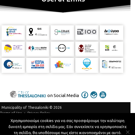
on Social Media
Municipality of Thessaloniki © 2026
Privacy Policy
Terms of Use
Χρησιμοποιούμε cookies για να σας προσφέρουμε την καλύτερη
Telephone Catalog
δυνατή εμπειρία στη σελίδα μας. Εάν συνεχίσετε να χρησιμοποιείτε
Developed by
MyCompany Projects
τη σελίδα, θα υποθέσουμε πως είστε ικανοποιημένοι με αυτό.