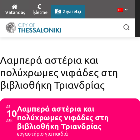
Ziyaretçi
Vatandaş
İşletme
Λαμπερά αστέρια και
πολύχρωμες νιφάδες στη
βιβλιοθήκη Τριανδρίας
ΔΕ
Λαμπερά αστέρια και
10
πολύχρωμες νιφάδες στη
ΔΕΚ
βιβλιοθήκη Τριανδρίας
εργαστήριο για παιδιά