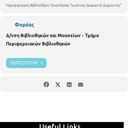
Μουσείων Τμήμα Περιφερειακών Βιβλιοθηκών
Περιφερειακή
Περιφερειακή Βιβλιοθήκη Τριανδρίας "Ιωάννης Διαμαντή Διαμαντής"
Βιβλιοθήκη
Τριανδρίας
Αμοργού 29.Τηλ.: 2310 921660
Email:
vivlio.triandrias@thessaloniki.gr
: Facebook:
https://goo.gl/qPGP2A
Φορέας
Δ/νση Βιβλιοθηκών και Μουσείων - Τμήμα
Περιφερειακών Βιβλιοθηκών
ΠΕΡΙΣΣΌΤΕΡΑ
Useful Links