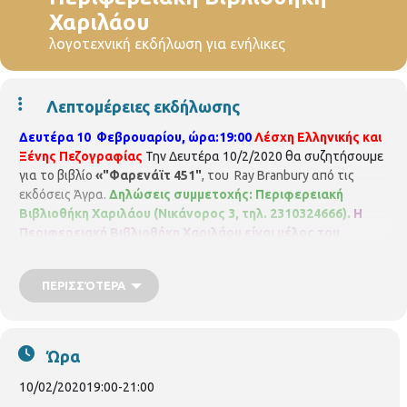
Χαριλάου
λογοτεχνική εκδήλωση για ενήλικες
Λεπτομέρειες εκδήλωσης
Δευτέρα 10 Φεβρουαρίου, ώρα:19:00
Λέσχη Ελληνικής και
Ξένης Πεζογραφίας
Την Δευτέρα 10/2/2020 θα συζητήσουμε
για το βιβλίο
«"Φαρενάϊτ 451"
, του Ray Branbury από τις
εκδόσεις Άγρα.
Δηλώσεις συμμετοχής: Περιφερειακή
Βιβλιοθήκη Χαριλάου (Νικάνορος 3, τηλ. 2310324666).
Η
Περιφερειακή Βιβλιοθήκη Χαριλάου είναι μέλος του
Δικτύου Βιβλιοθηκών του Δήμου Θεσσαλονίκης.
Διεύθυνση
Βιβλιοθηκών και Μουσείων
Τμήμα Περιφερειακών
ΠΕΡΙΣΣΌΤΕΡΑ
Βιβλιοθηκών
Περιφερειακή Βιβλιοθήκη Χαριλάου
Νικάνορος 3, Τηλ. 2310 324666
E mail:
bibxarilaou@hotmail.gr
https://www.facebook.com/perifereiakivivliothikixarilaou?ref=hl
https://thessaloniki.gr/locations/βιβλιοθήκη-χαριλάου/
Ώρα
10/02/2020
19:00
-
21:00