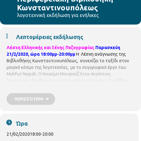
Κωνσταντινουπόλεως
λογοτεχνική εκδήλωση για ενήλικες
Λεπτομέρειες εκδήλωσης
Λέσχη Ελληνικής και Ξένης Πεζογραφίας
Παρασκεύη
21/2/2020, ώρα 18:00μμ-20:00μμ
H Λέσχη ανάγνωσης της
Βιβλιοθήκης Κωνσταντινουπόλεως, συνεχίζει το ταξίδι στον
μαγικό κόσμο της λογοτεχνίας, με τo συγγραφικό έργο του:
Mahfuz Naguib. Ο Ναγκίμπ Μαχφούζ ήταν Αιγύπτιος
λογοτέχνης, βραβευμένος με Νόμπελ Λογοτεχνίας. Γεννήθηκε
στις 11 Δεκεμβρίου 1911 στο Κάιρο και πέθανε στις 30
Αυγούστου 2006, σε ηλικία 95 ετών. Υπήρξε, εν ζωή, ο
ΠΕΡΙΣΣΌΤΕΡΑ
γνωστότερος εκπρόσωπος της αραβικής λογοτεχνίας. Εξέδωσε
το πρώτο του μυθιστόρημα το 1939. Έγραψε περισσότερα από
50 μυθιστορήματα και συλλογές διηγημάτων, καθώς και 25
σενάρια για ταινίες. Τιμήθηκε με το κρατικό Αιγυπτιακό
Ώρα
Βραβείο Λογοτεχνίας, και το 1988 του απονεμήθηκε το Νόμπελ
Λογοτεχνίας. Τότε το έργο του άρχισε να διαδίδεται σε όλο τον
21/02/2020
18:00
-
20:00
κόσμο και μεταφράστηκε σε πολλές γλώσσες. Στα ελληνικά