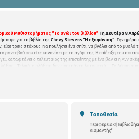
μικού Μυθιστορήματος “Το ανώι του βιβλίου”
Τη Δευτέρα 8
Απρι
ήσουμε για το βιβλίο της
Chevy
Stevens
“Η εξαφάνιση”
. Την ηµέρα 
 είχε τρεις στόχους. Να πουλήσει ένα σπίτι, να βγάλει από το µυαλό 
ο ραντεβού που είχε κανονίσει µε το αγόρι της. Η επίδειξη του σπιτιού
γει, καταφτάνει ο τελευταίος της επισκέπτης µε ένα βαν κι η Aνν σκέφ
λάθος... Τελικά, η αλήθεια δεν είναι πάντα λυτρωτική… Τη Λέσχη συντ
ίας « Ιωάννης Δ. Διαμαντής» (Αμοργού 29.Τηλ.: 2310 921660)
Ωράρι
- Πέμπτη - Παρασκευή : 8.00 π.μ.- 3.00 μ.μ Η
Περιφερειακή Βιβλιοθήκη
ης. Διεύθυνση Βιβλιοθηκών και Μουσείων Τμήμα Περιφερειακών Βιβ
0 921660
Facebook:
https://goo.gl/qPGP2A
Email
:
vivlio.triandrias@thess
Τοποθεσία
Περιφερειακή Βιβλιοθήκ
Διαμαντής"