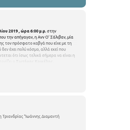
λίου
2019
, ώρα 6:00 μ.μ.
στην
που την απήγαγαν, η Aνν Ο’ Σάλιβαν, µία
της τον πρόσφατο καβγά που είχε µε τη
 δεν έχει πολύ κόσµο, αλλά εκεί που
τεται ότι ίσως τελικά σήµερα να είναι η
ονίζει ο
Σωτήρης Κρικέλης.
ο λειτουργίας Βιβλιοθήκης: Δευτέρα -
Τριανδρίας
είναι μέλος του Δικτύου
λιοθηκών
Περιφερειακή Βιβλιοθήκη
aloniki.gr
η Τριανδρίας "Ιωάννης Διαμαντή