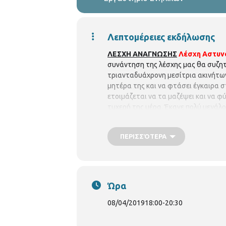
Λεπτομέρειες εκδήλωσης
ΛΕΣΧΗ ΑΝΑΓΝΩΣΗΣ
Λέσχη Αστυνο
συνάντηση της λέσχης μας θα συζητ
τριανταδυάχρονη µεσίτρια ακινήτων,
µητέρα της και να φτάσει έγκαιρα στ
ετοιµάζεται να τα µαζέψει και να φύ
τυχερή της µέρα. Έκανε πολύ µεγάλο 
Περιφερειακή Βιβλιοθήκη
Τριανδρ
Τρίτη : 2:00 μ.μ. - 8:30 μ.μ. Τετάρτη 
ΠΕΡΙΣΣΌΤΕΡΑ
βιβλιοθηκών του Δήμου Θεσσαλονίκ
Τριανδρίας Αμοργού 29.Τηλ.: 231
Ώρα
08/04/2019
18:00
-
20:30