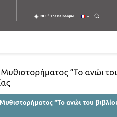
C
28.3
Thessalonique
Μυθιστορήματος “Το ανώι του
ίας
Μυθιστορήματος “Το ανώι του βιβλίο