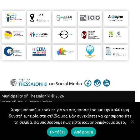
on Social Media
Municipality of Thessaloniki © 2026
Privacy Policy
Terms of Use
Χρησιμοποιούμε cookies για να σας προσφέρουμε την καλύτερη
Telephone Catalog
δυνατή εμπειρία στη σελίδα μας. Εάν συνεχίσετε να χρησιμοποιείτε
Developed by
MyCompany Projects
τη σελίδα, θα υποθέσουμε πως είστε ικανοποιημένοι με αυτό.
Εντάξει
Απόρριψη