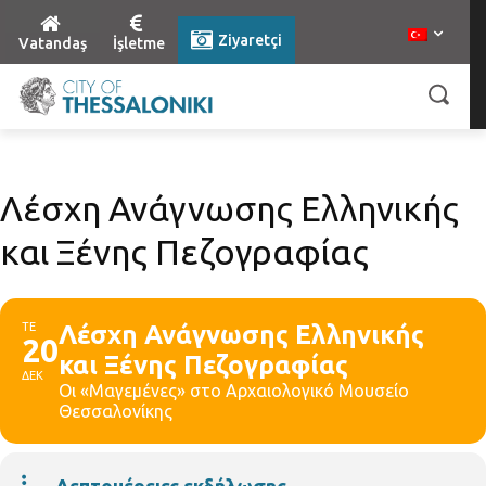
Ziyaretçi
Vatandaş
İşletme
Λέσχη Ανάγνωσης Ελληνικής
και Ξένης Πεζογραφίας
ΤΕ
Λέσχη Ανάγνωσης Ελληνικής
20
και Ξένης Πεζογραφίας
ΔΕΚ
Οι «Μαγεμένες» στο Αρχαιολογικό Μουσείο
Θεσσαλονίκης
Λεπτομέρειες εκδήλωσης