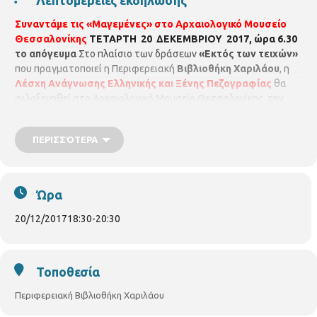
Συναντάμε τις «Μαγεμένες» στο Αρχαιολογικό Μουσείο
Θεσσαλονίκης
ΤΕΤΑΡΤΗ 20
ΔΕΚΕΜΒΡΙΟΥ 2017, ώρα 6.30
το απόγευμα
Στο πλαίσιο των δράσεων
«Εκτός των τειχών»
που πραγματοποιεί η Περιφερειακή
Βιβλιοθήκη Χαριλάου
, η
Λέσχη Ανάγνωσης Ελληνικής και Ξένης Πεζογραφίας
θα
φιλοξενηθεί στο Αρχαιολογικό Μουσείο Θεσσαλονίκης, την
Τετάρτη 20 Δεκεμβρίου. Tα μέλη της Λέσχης αφού πρώτα
ξεναγηθούν στις «Μαγεμένες» από την αρχαιολόγο του
ΠΕΡΙΣΣΌΤΕΡΑ
Μουσείου
Στυλιάνα Γκαλινίκη
, στη συνέχεια θα συζητήσουν
και θα αναλύσουν με τη συγγραφέα
Μαίρη Κόντζογλου
το
βιβλίο της
«Οι Μαγεμένες. Las Incantadas»
από τις εκδόσεις
Μεταίχμιο. Η εκδήλωση πραγματοποιείται σε συνεργασία με το
Ώρα
Αρχαιολογικό Μουσείο Θεσσαλονίκης. Την εκδήλωση θα
συντονίσει η
Αγγελική Φατίση.
20/12/2017
18:30
-
20:30
Τοποθεσία
Περιφερειακή Βιβλιοθήκη Χαριλάου