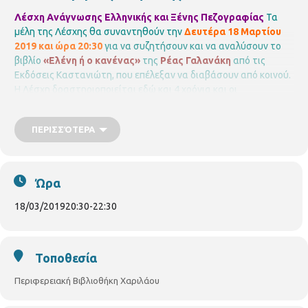
Λέσχη Ανάγνωσης Ελληνικής και Ξένης Πεζογραφίας
Τα
μέλη της Λέσχης θα συναντηθούν την
Δευτέρα 18 Μαρτίου
2019 και ώρα 20:30
για να συζητήσουν και να αναλύσουν το
βιβλίο
«Ελένη ή ο κανένας»
της
Ρέας Γαλανάκη
από τις
Εκδόσεις Καστανιώτη, που επέλεξαν να διαβάσουν από κοινού.
Η Λέσχη δραστηριοποιείται εδώ και 4 χρόνια και οι
συναντήσεις των μελών πραγματοποιούνται κάθε Τρίτη
Δευτέρα του μήνα συζητώντας και αναλύοντας, στο
ΠΕΡΙΣΣΌΤΕΡΑ
στρογγυλό τραπέζι της βιβλιοθήκης επιλεγμένα βιβλία
ελληνικής και ξένης πεζογραφίας.
Τη Λέσχη συντονίζει η
Αγγελική Φατίση
Για τα μέλη της Λέσχης
Περιφερειακή
Βιβλιοθήκη Χαριλάου
Νικάνορος 3, Τηλ. 2310 324666
E mail:
Ώρα
bibxarilaou@hotmail.gr
https://thessaloniki.gr/locations/
βιβλιοθήκη-χαριλάου/
18/03/2019
20:30
-
22:30
Τοποθεσία
Περιφερειακή Βιβλιοθήκη Χαριλάου