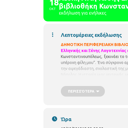
18
βιβλιοθήκη Κωνστα
ΟΚΤ
εκδήλωση για ενήλικες
Λεπτομέρειες εκδήλωσης
ΔΗΜΟΤΙΚΗ ΠΕΡΙΦΕΡΕΙΑΚΗ ΒΙΒΛΙΟ
Ελληνικής και Ξένης Λογοτεχνίας
Κωνσταντινουπόλεως, ξεκινάει το ταξ
υπέροχη φίλη μου”. Ένα σύγχρονο α
την αψεγάδιαστη, σχολαστική της μ
Νάπολης. Η ιστορία μιας γειτονιάς, 
μεταλλάσσει τις δύο
Αν θέλετε να συμμετέχετε στον μα
ΠΕΡΙΣΣΌΤΕΡΑ
όνομα, mail και τηλέφωνο. Θα χαρού
ηλικία και μορφωτικό επίπεδο! Συντ
Ώρα