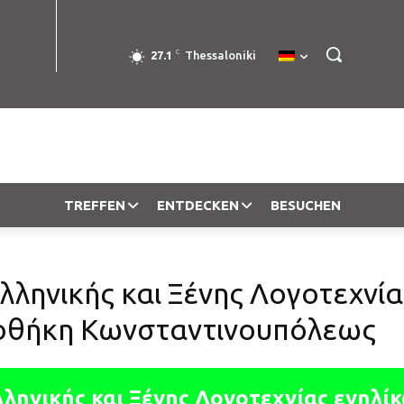
C
27.1
Thessaloniki
TREFFEN
ENTDECKEN
BESUCHEN
ληνικής και Ξένης Λογοτεχνία
ιοθήκη Κωνσταντινουπόλεως
ληνικής και Ξένης Λογοτεχνίας ενηλί