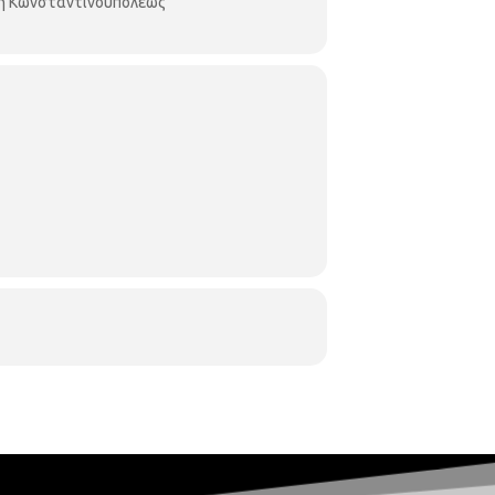
κη Κωνσταντινουπόλεως