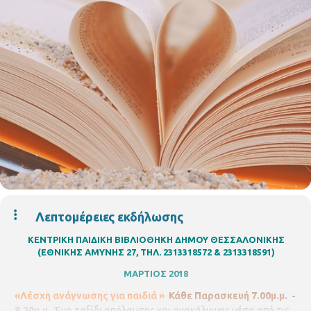
Λεπτομέρειες εκδήλωσης
ΚΕΝΤΡΙΚΗ ΠΑΙΔΙΚΗ ΒΙΒΛΙΟΘΗΚΗ ΔΗΜΟΥ ΘΕΣΣΑΛΟΝΙΚΗΣ
(ΕΘΝΙΚΗΣ ΑΜΥΝΗΣ 27, ΤΗΛ. 2313318572 & 2313318591)
ΜΑΡΤΙΟΣ 2018
«Λέσχη ανάγνωσης για παιδιά »
Κάθε Παρασκευή 7.00μ.μ. -
8.20μ.μ.
Ένα ταξίδι απόλαυσης και ανακάλυψης μέσα από τις