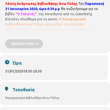
Λέσχη Ανάγνωσης Βιβλιοθήκης Άνω Πόλης
Την
Παρασκευή
31 Ιανουαρίου 2020, ώρα 6:30 μ.μ
θα συζητήσουμε για το
βιβλίο
"Ο Γαλατάς"
, της Anna Burns από τις Gutenberg.
Είσοδος ελεύθερη για το κοινό.
Η Περιφερειακή
Βιβλιοθήκη Άνω Πόλης είναι μέλος του Δικτύου
Βιβλιοθηκών του Δήμου Θεσσαλονίκης.
Διεύθυνση
Βιβλιοθηκών και Μουσείων
Τμήμα Περιφερειακών
Βιβλιοθηκών
Περιφερειακή Βιβλιοθήκη Άνω Πόλης
ΠΕΡΙΣΣΌΤΕΡΑ
Κρίσπου 7, τηλ: 2310 219329
E mail:
vivlio.anopolis@thessaloniki.gr
https://www.facebook.com/vivlio.anopolis/
Ώρα
31/01/2020
18:30
-
20:30
Τοποθεσία
Περιφερειακή Βιβλιοθήκη Άνω Πόλης