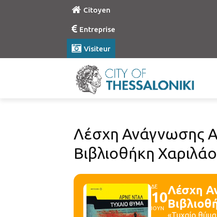
Citoyen
Entreprise
Visiteur
Λέσχη Ανάγνωσης Α
Βιβλιοθήκη Χαριλά
ΔΕ
Λέσχη Α
10
Βιβλιοθ
ΙΟΥΝ
«Τυχαίο θύμα