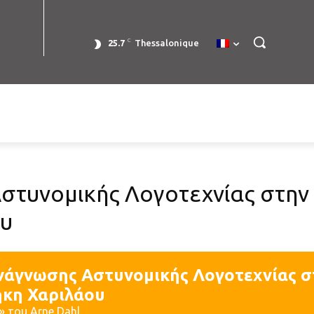
C
25.7
Thessalonique
στυνομικής Λογοτεχνίας στην
ου
νάγνωσης Αστυνομικής Λογοτεχνίας σ
ήκη Χαριλάου
» του Arne Dahl