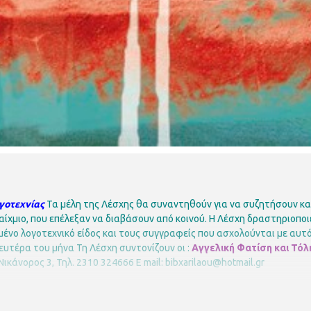
γοτεχνίας
Τα μέλη της Λέσχης θα συναντηθούν για να συζητήσουν και
αίχμιο, που επέλεξαν να διαβάσουν από κοινού.
Η Λέσχη δραστηριοποιεί
μένο λογοτεχνικό είδος και τους συγγραφείς που ασχολούνται με αυτό
ευτέρα του μήνα
Τη Λέσχη συντονίζουν οι :
Αγγελική Φατίση και Τό
Νικάνορος 3, Τηλ. 2310 324666
E mail: bibxarilaou@hotmail.gr