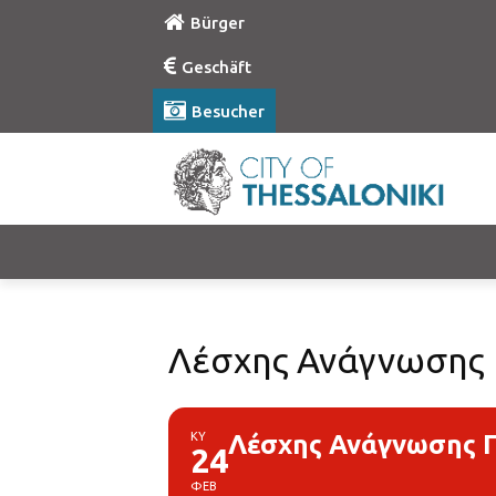
Bürger
Geschäft
Besucher
Λέσχης Ανάγνωσης 
ΚΥ
Λέσχης Ανάγνωσης Π
24
ΦΕΒ