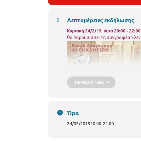
Λεπτομέρειες εκδήλωσης
Κυριακή 24/2/19, ώρα 20:00 - 22:0
θα παρουσιάσει τη συγγραφέα Έλενα
ΠΕΡΙΣΣΌΤΕΡΑ
Λίγα λόγια για το βιβλίο:
Η λέπρα εγκ
Ώρα
είναι πια το ρέμα το σύνορο του κό
24/02/2019
20:00
-
22:00
φάρμακο. Εκεί έξω έγιναν πολυτραυμα
φαρμάκι. Καινούριο φαρμάκι, ανίκητ
συγκεκριμένα, αδιάβατα. Δεν βρέθηκ