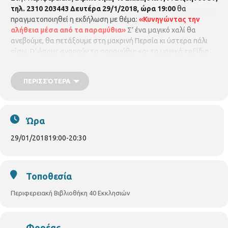
τηλ. 2310 203443
Δευτέρα 29/1/2018, ώρα 19:00
θα
πραγματοποιηθεί η εκδήλωση με θέμα:
«Κυνηγώντας την
αλήθεια μέσα από τα παραμύθια»
Σ’ ένα μαγικό χαλί θα
ανεβούμε, θα πετάξουμε στη μακρινή Περσία κι ύστερα πάλι
πίσω. Γι’ όσους αγαπούν τα παραμύθια και τα μαγικά ταξίδια.
Αφήγηση
Ελένη Μπασδάρα – Πηνελόπη Φωτοπούλου
.
Μουσική
Μάνος Μιριάγκος.
Είσοδος ελεύθερη.
ΠΕΡΙΣΣΌΤΕΡΑ
Ώρα
29/01/2018
19:00
-
20:30
Τοποθεσία
Περιφερειακή Βιβλιοθήκη 40 Εκκλησιών
Φορέας