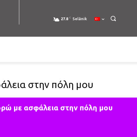
C
27.8
Selânik
λεια στην πόλη μου
ρώ με ασφάλεια στην πόλη μου