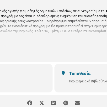
κής αγωγής για μαθητές Δημοτικών Σχολείων, σε συνεργασία με το
 προγράμματος είναι η ολοκληρωμένη ενημέρωση και ευαισθητοποί
λοφοριακής τους νοοτροπίας. Το πρόγραμμα επιμελούνται & παρουσιάζ
ία. Το εκπαιδευτικό πρόγραμμα θα πραγματοποιηθεί στην Περιφερει
 σχολεία της περιοχής.
Τρίτη 16, Τρίτη 23 & Δευτέρα 29 Ιανουαρίου 
Τοποθεσία
Περιφερειακή Βιβλιοθήκ