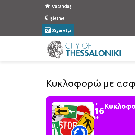
Vatandaş
İşletme
Ziyaretçi
Κυκλοφορώ με ασφά
ΤΡ
Κυκλοφο
16
ΙΑΝ