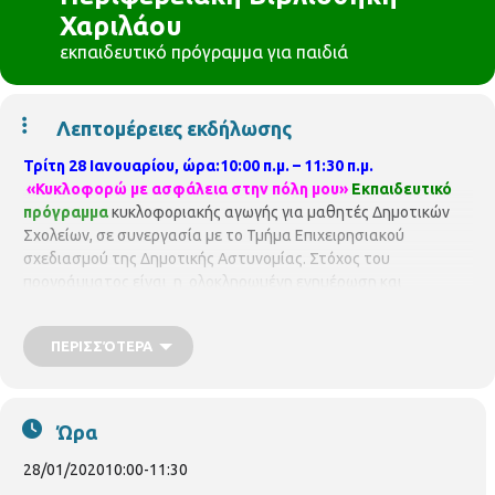
Χαριλάου
εκπαιδευτικό πρόγραμμα για παιδιά
Λεπτομέρειες εκδήλωσης
Τρίτη 28 Ιανουαρίου, ώρα:10:00 π.μ. – 11:30 π.μ.
«Κυκλοφορώ με ασφάλεια στην πόλη μου»
Εκπαιδευτικό
πρόγραμμα
κυκλοφοριακής αγωγής για μαθητές Δημοτικών
Σχολείων, σε συνεργασία με το Τμήμα Επιχειρησιακού
σχεδιασμού της Δημοτικής Αστυνομίας. Στόχος του
προγράμματος είναι η ολοκληρωμένη ενημέρωση και
ευαισθητοποίηση των μαθητών σε θέματα οδικής παιδείας και
η διαμόρφωση της κυκλοφοριακής τους νοοτροπίας Το
ΠΕΡΙΣΣΌΤΕΡΑ
πρόγραμμα επιμελούνται & παρουσιάζουν οι Δημοτικοί
Αστυνομικοί
Γκουτίδου Κωνσταντίνα & Ταχτεβρενίδου
Σωτηρία.
Σε συνεργασία με σχολεία της περιοχής.
Η
συμμετοχή είναι δωρεάν, αλλά απαιτείται προεγγραφή. Οι
Ώρα
θέσεις είναι περιορισμένες και θα τηρηθεί απόλυτη σειρά
προτεραιότητας, ενώ θα υπάρξει λίστα αναμονής σε
28/01/2020
10:00
-
11:30
περίπτωση υπεράριθμων εγγραφών.
Παρακαλούνται όλοι