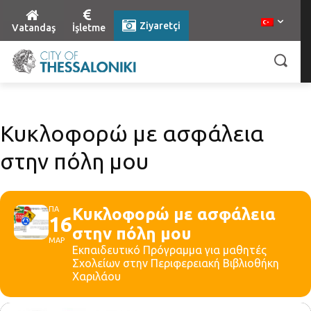
Ziyaretçi
Vatandaş
İşletme
Κυκλοφορώ με ασφάλεια
στην πόλη μου
ΠΑ
Κυκλοφορώ με ασφάλεια
16
στην πόλη μου
ΜΑΡ
Εκπαιδευτικό Πρόγραμμα για μαθητές
Σχολείων στην Περιφερειακή Βιβλιοθήκη
Χαριλάου