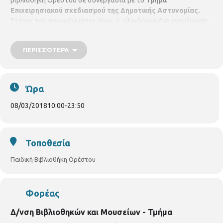
βιβλιοθήκη Ορέστου σε συνεργασία με το
Τμήμα
Επιχειρησιακού σχεδιασμού της Δημοτικής Αστυνομίας
.
Στόχος του προγράμματος είναι η ολοκληρωμένη ενημέρωση
και ευαισθητοποίηση των μαθητών σε θέματα
οδικής
παιδείας
και η διαμόρφωση της
κυκλοφοριακής τους
ΠΕΡΙΣΣΌΤΕΡΑ
νοοτροπίας
Το πρόγραμμα επιμελούνται & παρουσιάζουν οι
Δημοτικοί Αστυνομικοί
Γκουτίδου Κωνσταντίνα &
Ταχτεβρενίδου Σωτηρία
.
Σε συνεργασία με σχολεία της
περιοχής
Ώρα
08/03/2018
10:00
-
23:50
Τοποθεσία
Παιδική Βιβλιοθήκη Ορέστου
Φορέας
Δ/νση Βιβλιοθηκών και Μουσείων - Τμήμα