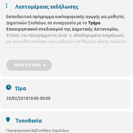
Λεπτομέρειες εκδήλωσης
Εκπαιδευτικό πρόγραμμα κυκλοφοριακής αγωγής για μαθητές
Δημοτικών Σχολείων, σε συνεργασία με το
Τμήμα
Επιχειρησιακού σχεδιασμού της Δημοτικής Αστυνομίας.
Στόχος του προγράμματος είναι η ολοκληρωμένη ενημέρωση
και ευαισθητοποίηση των μαθητών σε θέματα οδικής παιδείας
και η διαμόρφωση της κυκλοφοριακής τους νοοτροπίας. Το
πρόγραμμα επιμελούνται & παρουσιάζουν οι Δημοτικοί
Αστυνομικοί
Γκουτίδου Κωνσταντίνα
&
Ταχτεβρενίδου
ΠΕΡΙΣΣΌΤΕΡΑ
Σωτηρία.
Το εκπαιδευτικό πρόγραμμα θα πραγματοποιηθεί
στην Περιφερειακή Βιβλιοθήκη Χαριλάου (Νικάνορος 3, τηλ.
2310 324666) σε συνεργασία με σχολεία της περιοχής.
Τρίτη
20 Φεβρουαρίου 2018, στις 10.00 το πρωί
Ώρα
20/02/2018
10:00
-
00:00
Τοποθεσία
Περιφερειακή Βιβλιοθήκη Χαριλάου