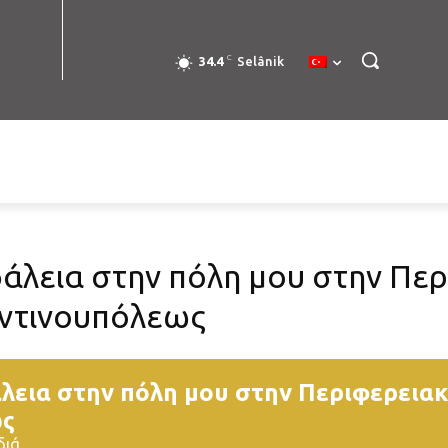
C
34.4
Selânik
λεια στην πόλη μου στην Περ
ντινουπόλεως
εια στην πόλη μου στην Περιφερειακ
ως
διά