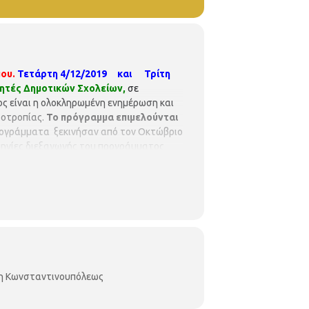
ου.
Τετάρτη 4/12/2019 και Τρίτη
ητές Δημοτικών Σχολείων,
σε
ς είναι η ολοκληρωμένη ενημέρωση και
οοτροπίας.
Το πρόγραμμα επιμελούνται
ογράμματα ξεκινήσαν από τον Οκτώβριο
ομηνίες διεξαγωγής του προγράμματος
εως 45, τηλ. 2310-315100).
κη Κωνσταντινουπόλεως