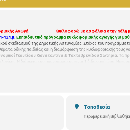
λοφοριακής Αγωγή Κυκλοφορώ με ασφάλεια στην πόλη μ
-12π.μ.
Εκπαιδευτικό πρόγραμμα κυκλοφοριακής αγωγής για μαθ
ακού σχεδιασμού της Δημοτικής Αστυνομίας. Στόχος του προγράμματο
έματα οδικής παιδείας και η διαμόρφωση της κυκλοφοριακής τους ν
υνομικοί Γκουτίδου Κωνσταντίνα & Ταχτεβρενίδου Σωτηρία.
Τα πρ
αλονίκης. Η διάρκεια του προγράμματος είναι 1 διδακτική ώρα. Ημερ
ε συμμετοχή. Για περισσότερες πληροφορίες στην
(Κων/πόλ
Τοποθεσία
Περιφερειακή Βιβλιοθή