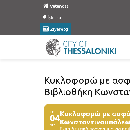
Vatandaş
İşletme
Ziyaretçi
Κυκλοφορώ με ασφά
Βιβλιοθήκη Κωνστα
ΤΕ
Κυκλοφορώ με ασφάλ
04
Κωνσταντινουπόλε
ΔΕΚ
Εκπαιδευτικό πρόγραμμα για παι