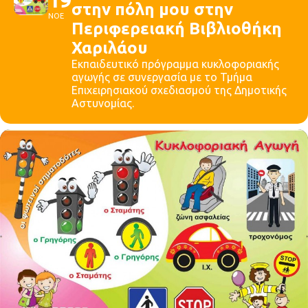
στην πόλη μου στην
ΝΟΕ
Περιφερειακή Βιβλιοθήκη
Χαριλάου
Εκπαιδευτικό πρόγραμμα κυκλοφοριακής
αγωγής σε συνεργασία με το Τμήμα
Επιχειρησιακού σχεδιασμού της Δημοτικής
Αστυνομίας.