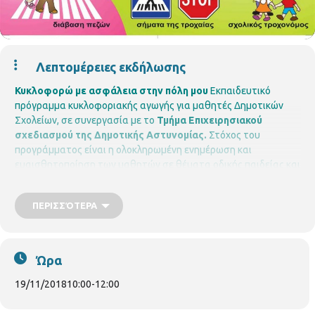
Λεπτομέρειες εκδήλωσης
Κυκλοφορώ με ασφάλεια στην πόλη μου
Εκπαιδευτικό
πρόγραμμα κυκλοφοριακής αγωγής για μαθητές Δημοτικών
Σχολείων, σε συνεργασία με το
Τμήμα Επιχειρησιακού
σχεδιασμού της Δημοτικής Αστυνομίας.
Στόχος του
προγράμματος είναι η ολοκληρωμένη ενημέρωση και
ευαισθητοποίηση των μαθητών σε θέματα οδικής παιδείας και
η διαμόρφωση της κυκλοφοριακής τους νοοτροπία
Το
πρόγραμμα επιμελούνται & παρουσιάζουν οι
Δημοτικοί
ΠΕΡΙΣΣΌΤΕΡΑ
Αστυνομικοί Γκουτίδου Κωνσταντίνα & Ταχτεβρενίδου
Σωτηρία
Σε συνεργασία με σχολεία της περιοχή.
Περιφερειακή Βιβλιοθήκη Χαριλάου
Νικάνορος 3, Τηλ. 2310
324666
E mail: bibxarilaou@hotmail.gr
Ώρα
https://thessaloniki.gr/locations/βιβλιοθήκη-χαριλάου/
https://www.facebook.com/perifereiakivivliothikixarilaou?ref=hl
19/11/2018
10:00
-
12:00