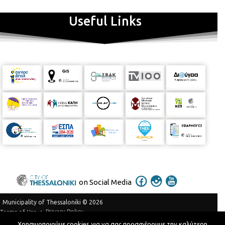
Useful Links
on Social Media
Municipality of Thessaloniki © 2026
Privacy Policy
Terms of Use
Χρησιμοποιούμε cookies για να σας προσφέρουμε την καλύτερη