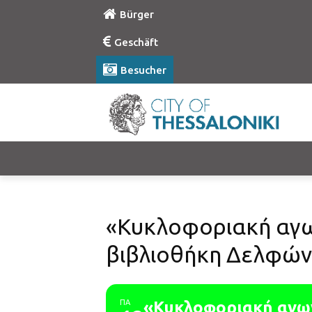
Bürger
Geschäft
Besucher
«Κυκλοφοριακή αγω
βιβλιοθήκη Δελφών
ΠΑ
«Κυκλοφοριακή αγωγ