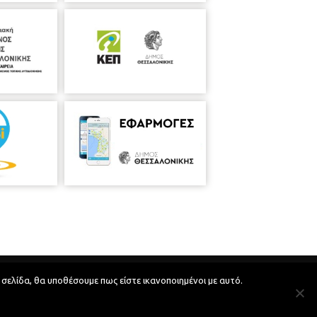
Developed by
MyCompany Projects
 σελίδα, θα υποθέσουμε πως είστε ικανοποιημένοι με αυτό.