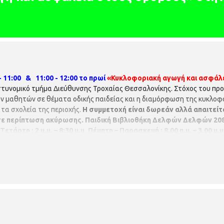
 11:00 & 11:00 - 12:00 το πρωί
«Κυκλοφοριακή αγωγή και ασφάλ
τυνομικό τμήμα Διεύθυνσης Τροχαίας Θεσσαλονίκης. Στόχος του πρ
ν μαθητών σε θέματα οδικής παιδείας και η διαμόρφωση της κυκλοφ
τα σχολεία της περιοχής.
Η συμμετοχή είναι δωρεάν αλλά απαιτείτ
σε περίπτωση ακύρωσης.
Παιδική Βιβλιοθήκη Δελφών
Δελφών 208 
τάρτη : 2 μ.μ. – 8:30 μ.μ.
Πέμπτη – Παρασκευή : 8.00 π.μ. – 3.00 μ.μ