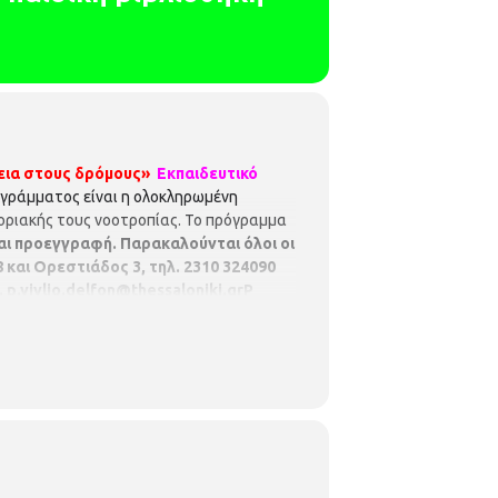
εια στους δρόμους»
Εκπαιδευτικό
ογράμματος είναι η ολοκληρωμένη
οριακής τους νοοτροπίας. Το πρόγραμμα
αι προεγγραφή. Παρακαλούνται όλοι οι
και Ορεστιάδος 3, τηλ. 2310 324090
.
p.vivlio.delfon@thessaloniki.grΡ