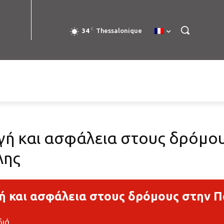
C
34
Thessalonique
ή και ασφάλεια στους δρόμου
λης
 και ασφάλεια στους δρόμους στην Π
διά