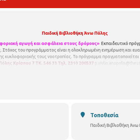
Παιδική Βιβλιοθήκη Άνω Πόλης
φοριακή αγωγή και ασφάλεια στους δρόμους»
Εκπαιδευτικό πρόγ
. Στόχος του προγράμματος είναι η ολοκληρωμένη ενημέρωση και ε
της κυκλοφοριακής τους νοοτροπίας. Το πρόγραμμα πραγματοποιείται 
 Πόλης
Κρίσπου 7
ΤΚ. 546 33
Τηλ. 2310 200537
p
.
vivlio
.
anopolis
@
thess
olis/
Τοποθεσία
Παιδική Βιβλιοθήκη Άνω