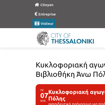
Citoyen
Entreprise
Visiteur
Κυκλοφοριακή αγωγ
Βιβλιοθήκη Άνω Πό
ΠΕ
Κυκλοφοριακή αγωγή
07
Πόλης
ΝΟΕ
εκπαιδευτικό πρόγραμμα για παι