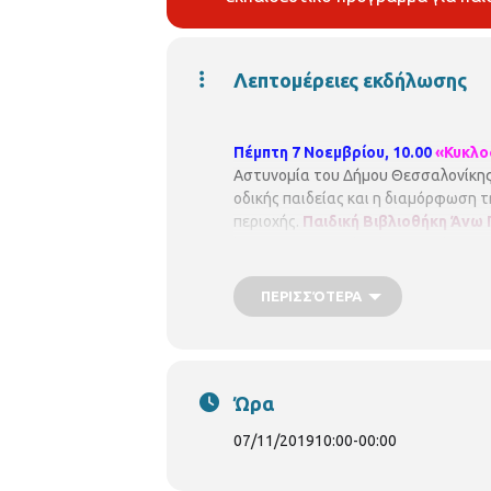
Λεπτομέρειες εκδήλωσης
Πέμπτη 7 Νοεμβρίου, 10.00
«Κυκλο
Αστυνομία του Δήμου Θεσσαλονίκης
οδικής παιδείας και η διαμόρφωση 
περιοχής.
Παιδική Βιβλιοθήκη Άνω
https://www.facebook.com/vivlio.anop
ΠΕΡΙΣΣΌΤΕΡΑ
Ώρα
07/11/2019
10:00
-
00:00