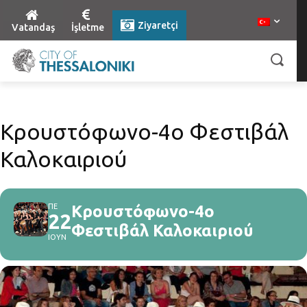
Ziyaretçi
Vatandaş
İşletme
Κρουστόφωνο-4o Φεστιβάλ
Καλοκαιριού
ΠΕ
Κρουστόφωνο-4o
22
Φεστιβάλ Καλοκαιριού
ΙΟΥΝ