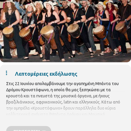
Λεπτομέρειες εκδήλωσης
Στις 22 Ιουνίου απολαμβάνουμε την αγαπημένη Μπάντα του
Δρόμου Κρουστόφωνο, η οποία θα μας ξεσηκώσει με τα
κρουστά και τα πνευστά της μουσικά όργανα, με ήχους
βραζιλιάνικους, αφρικανικούς, latin και ελληνικούς. Κάτω από
την ομπρέλα «Κρουστόφωνο» δρουν παράλληλα δυο κύρια
καλλιτεχνικά σχήματα (Μπάντα Δρόμου και Μουσικό
Παιχνιδοθέαμα), ένα Μουσικό Εργαστήρι, καθώς επίσης και
πολλές πολιτιστικές- καλλιτεχνικές δράσεις. Το Κρουστόφωνο